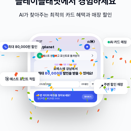
플레이플래닛에서 경험하세요
AI가 찾아주는 최적의 카드 혜택과 매장 할인
AI 카드 매칭
11:37
최대 80,000원 할인
%
playplanet
퀘스트 완료하고 포인트로 돌려받자
Q
지금 위치 기준 가장 큰 혜택
로에스떼 강남에서
최대
80,000원
할인을 받을 수 있어요!
🎯
퀘스트 포인트 적립
카드/할인/매장
카드할인
쿠폰
주변 할인 매장
📍
12곳 발견
주변 이디야 매장을 찾아보세요!
찾아보기
할인쿠폰과 포인트를 드려요
목록보기
지금 가장 큰 혜택 🔥
이벤트중! 터치해보세요.